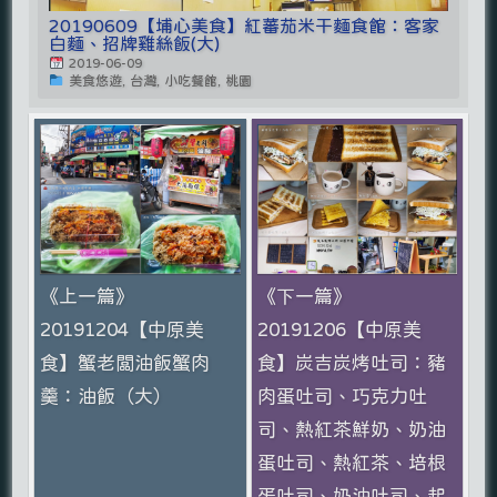
20190609【埔心美食】紅蕃茄米干麵食館：客家
白麵、招牌雞絲飯(大)
2019-06-09
美食悠遊, 台灣, 小吃餐館, 桃園
《上一篇》
《下一篇》
20191204【中原美
20191206【中原美
食】蟹老闆油飯蟹肉
食】炭吉炭烤吐司：豬
羹：油飯（大）
肉蛋吐司、巧克力吐
司、熱紅茶鮮奶、奶油
蛋吐司、熱紅茶、培根
蛋吐司、奶油吐司、起