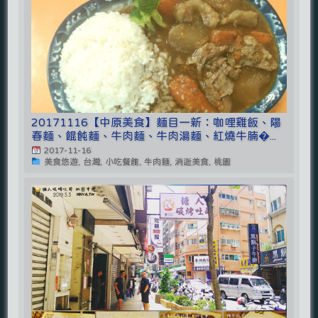
20171116【中原美食】麵目一新：咖哩雞飯、陽
春麵、餛飩麵、牛肉麵、牛肉湯麵、紅燒牛腩�...
2017-11-16
美食悠遊, 台灣, 小吃餐館, 牛肉麵, 消逝美食, 桃園