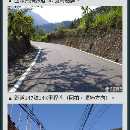
▲ 回頭拍攝縣道147號終點牌。
▲ 縣道147號14K里程牌（回拍，順樁方向）。