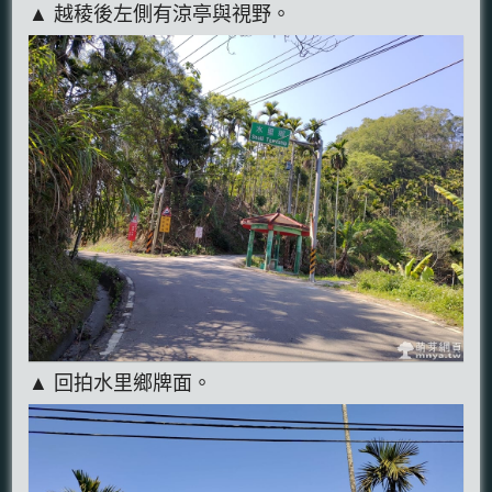
▲ 越稜後左側有涼亭與視野。
▲ 回拍水里鄉牌面。