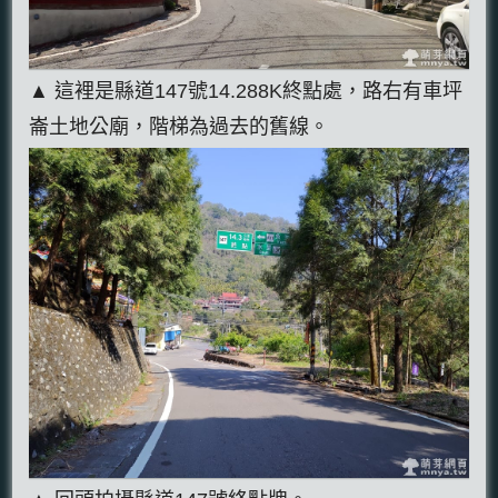
▲ 這裡是縣道147號14.288K終點處，路右有車坪
崙土地公廟，階梯為過去的舊線。