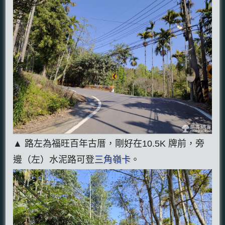
▲ 路左為福旺百年古厝，剛好在10.5K 牌前，旁
邊（左）水泥路可登
三角嶺卡
。