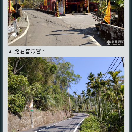
▲ 路右普眾宮。