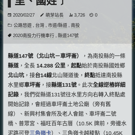
里、國姓﹞
2020/02/27
萌芽站長
3,726
0
公路悠遊
,
台灣
,
市道/縣道
,
南投
2020南投力行機車行
,
縣道147號
縣道147號（北山坑－車坪崙）
，為南投縣的一條
縣道
，全長
14.288 公里
，
起點
始於南投縣國姓鄉
北山坑
，接
台14線
北山隧道後，
終點
抵達南投縣
水里鄉
車坪崙
，接
縣道131號
。此次
全線逆樁詳細
記錄
，我們從縣道131號往水里方向右轉入終點處
開始記錄，會經過車坪崙土地公廟（旁有舊
線）、新興村集會所及老人會館、車坪崙二號
橋、普眾宮、福旺百年古厝（10.5K 牌前，旁邊水
泥路可登
三角嶺卡
）、三角嶺卡越稜點（10.45K