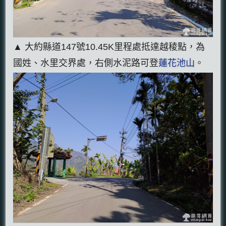
▲ 大約縣道147號10.45K里程處抵達越稜點，為
國姓、水里交界處，右側水泥路可登
蓮花池山
。