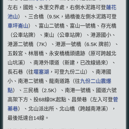
左右，國姓、水里交界處，右側水泥路可登
蓮花
池山
）、三合橋（9.5K，過橋後左側水泥路可登
車坪崙山
）、富山二號橋、富山一號橋、存光橋
（公車站牌）、東山（公車站牌）、港源國小、
港源二號橋（7K）、港源一號橋（6.5K 牌前）、
五榖宮、林厝橋、永安橋橋頭遺跡（原可跨越北
山坑溪）、南港外環道（新建，已改線過來）、
長石巷（往
堰塞湖
，可登九份二山）、南港國
小、南港二號橋、龍南道路（往
九份二山震爆
點
）、三民橋（2.5K）、南港一號橋、國道六號
高架下方、投68線0K起點、昌榮巷（左入可登
菅
蓁巷
）、北山派出所、北山橋（跨越南港溪），
最後抵達台14線。