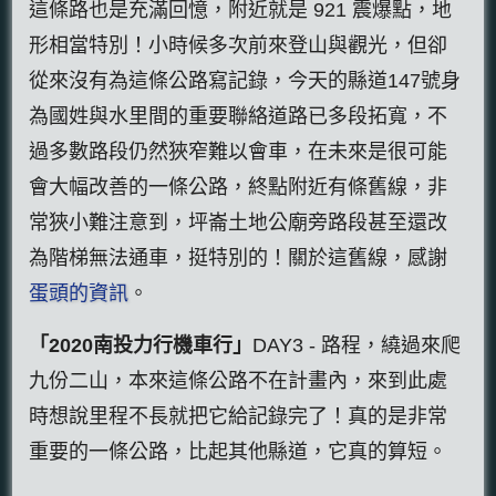
這條路也是充滿回憶，附近就是 921 震爆點，地
形相當特別！小時候多次前來登山與觀光，但卻
從來沒有為這條公路寫記錄，今天的縣道147號身
為國姓與水里間的重要聯絡道路已多段拓寬，不
過多數路段仍然狹窄難以會車，在未來是很可能
會大幅改善的一條公路，終點附近有條舊線，非
常狹小難注意到，坪崙土地公廟旁路段甚至還改
為階梯無法通車，挺特別的！關於這舊線，感謝
蛋頭的資訊
。
「2020南投力行機車行」
DAY3 - 路程，繞過來爬
九份二山，本來這條公路不在計畫內，來到此處
時想說里程不長就把它給記錄完了！真的是非常
重要的一條公路，比起其他縣道，它真的算短。