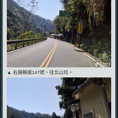
▲ 右接縣道147號，往北山坑。