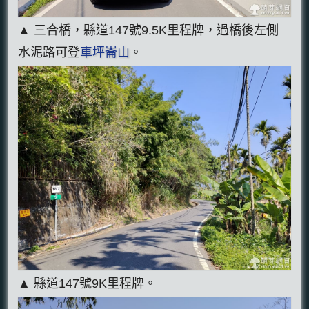
▲ 三合橋，縣道147號9.5K里程牌，過橋後左側
水泥路可登
車坪崙山
。
▲ 縣道147號9K里程牌。