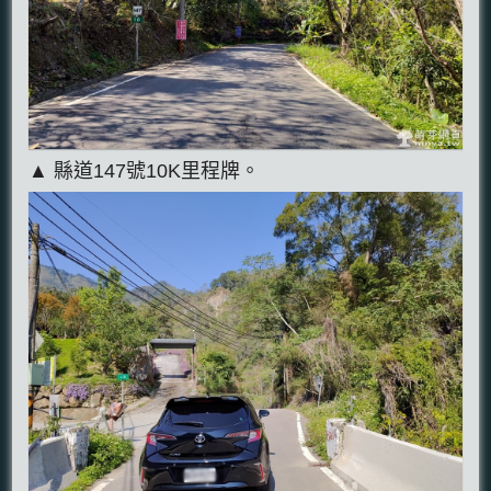
▲ 縣道147號10K里程牌。