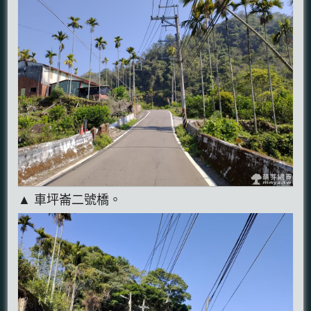
▲ 車坪崙二號橋。