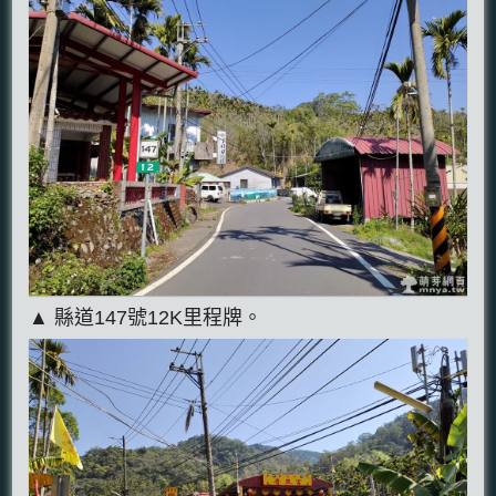
▲ 縣道147號12K里程牌。