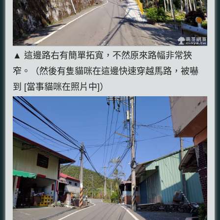
▲ 這邊路右有簡單拓寬，不然原來路幅非常狹
窄。（然後有隻貓咪在這邊快速穿越馬路，被嚇
到 [當事貓咪在照片中]）