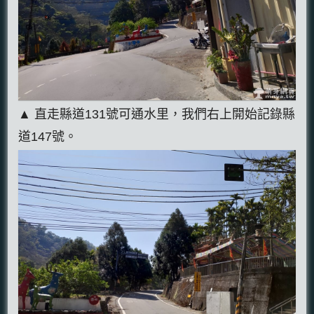
▲ 直走縣道131號可通水里，我們右上開始記錄縣
道147號。