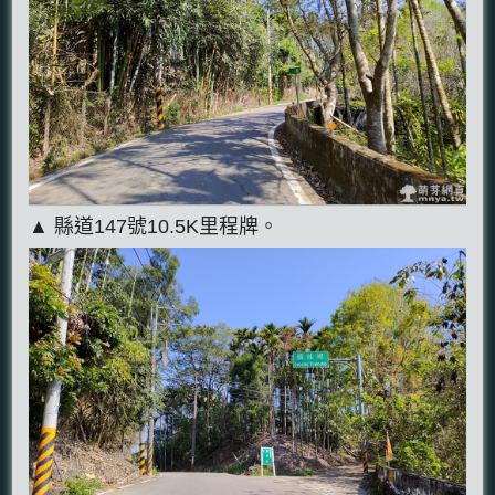
▲ 縣道147號10.5K里程牌。