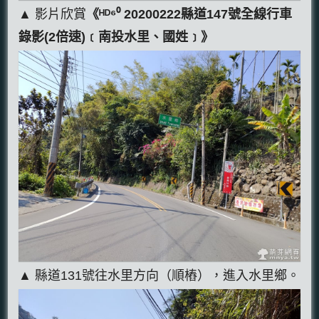
▲ 影片欣賞
《ᴴᴰ⁶⁰ 20200222縣道147號全線行車
錄影(2倍速)﹝南投水里、國姓﹞》
▲ 縣道131號往水里方向（順樁），進入水里鄉。