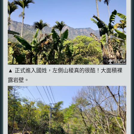
▲ 正式進入國姓，左側山稜真的很酷！大面積裸
露岩壁。