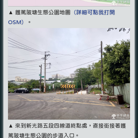
▲ 鑊篤陂塘生態公園地圖
（詳細可點我打開
OSM）
。
▲ 來到新光路五段四線道終點處，直接銜接著鑊
篤陂塘生態公園的步道入口。