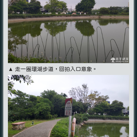
▲ 走一圈環湖步道，回拍入口意象。