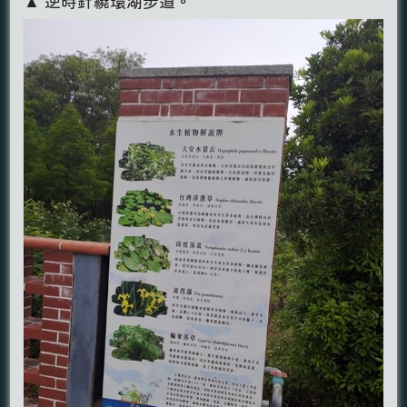
▲ 逆時針繞環湖步道。