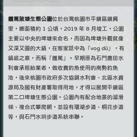
鑊篤陂塘生態公園
位於台灣桃園市平鎮區鎮興
里，總面積約 1 公頃，2019 年 8 月竣工，公園
主要以中央的埤塘來命名，而因為埤塘外觀就像
又深又圓的大鍋，在客家話中為「vog dǔ」，有
鍋底之意，而稱「鑊篤」。早期原為石門農田水
利會承租給業者，做收費釣魚使用的南勢釣魚
池，後來桃園市政府多次協調水利會、北區水資
源局及國有財產署取得用地，才得以展開平鎮區
第二口埤塘生態公園。公園內有配合地景的溜滑
梯、複合式攀爬網，並設有環湖步道、桐花步道
等，與石門水圳步道系統串聯。