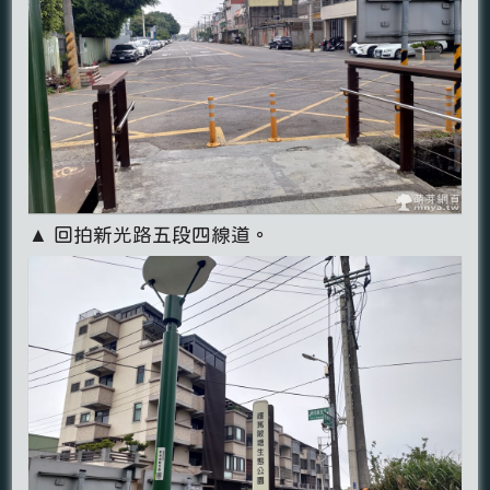
▲ 回拍新光路五段四線道。