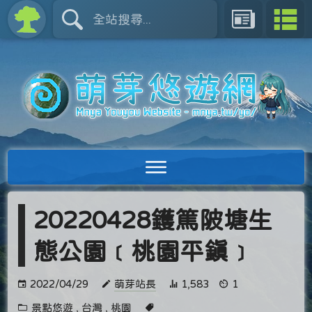
20220428鑊篤陂塘生
態公園﹝桃園平鎮﹞
2022/04/29
萌芽站長
1,583
1
景點悠遊
,
台灣
,
桃園