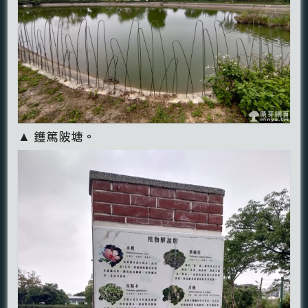
▲ 鑊篤陂塘。