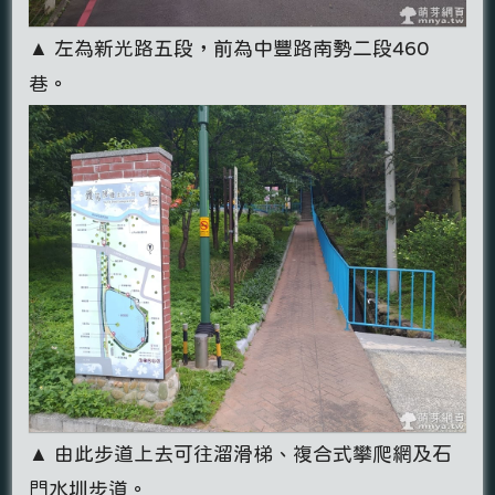
▲ 左為新光路五段，前為中豐路南勢二段460
巷。
▲ 由此步道上去可往溜滑梯、複合式攀爬網及石
門水圳步道。