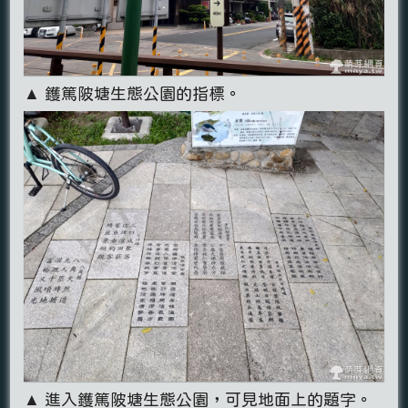
▲ 鑊篤陂塘生態公園的指標。
▲ 進入鑊篤陂塘生態公園，可見地面上的題字。