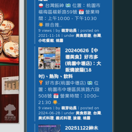
台灣飯神
位置：桃園市
楊梅區楊新路59號
營業時
間：上午10:00 - 下午10:30
綜合推...
9 views
｜
by
萌芽站長
｜
posted on
2021-11-16
｜
under
美食悠遊
,
台灣
,
小吃餐館
,
桃園
20240626【中
壢美食】好市多
(桃園中壢店)：大
阪燒披薩(18
吋)、熱狗、飲料
好市多(桃園中壢店)
位
置：桃園市中壢區民族路六段
508號
營業時間：10:00–
21:30
...
9 views
｜
by
萌芽站長
｜
posted on
2024-06-28
｜
under
美食悠遊
,
台灣
,
美式料理
,
義式料理
,
披薩
,
桃園
20251122神木