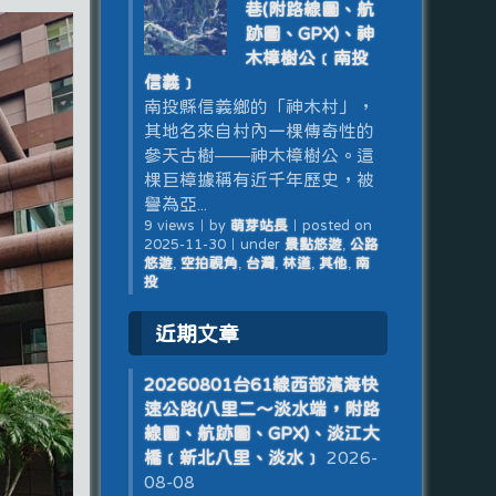
巷(附路線圖、航
跡圖、GPX)、神
木樟樹公﹝南投
信義﹞
南投縣信義鄉的「神木村」，
其地名來自村內一棵傳奇性的
參天古樹——神木樟樹公。這
棵巨樟據稱有近千年歷史，被
譽為亞...
9 views
｜
by
萌芽站長
｜
posted on
2025-11-30
｜
under
景點悠遊
,
公路
悠遊
,
空拍視角
,
台灣
,
林道
,
其他
,
南
投
近期文章
20260801台61線西部濱海快
速公路(八里二～淡水端，附路
線圖、航跡圖、GPX)、淡江大
橋﹝新北八里、淡水﹞
2026-
08-08