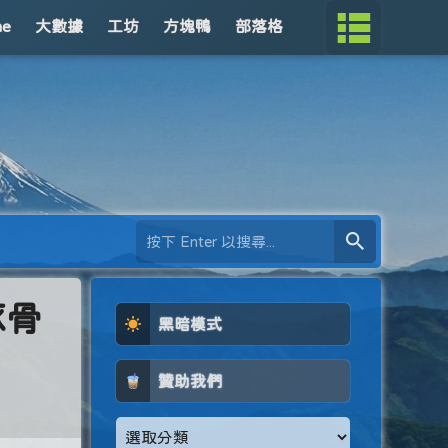
me
大數據
工坊
方塊鴨
部落格
豚骨
黑暗模式
贊助我們