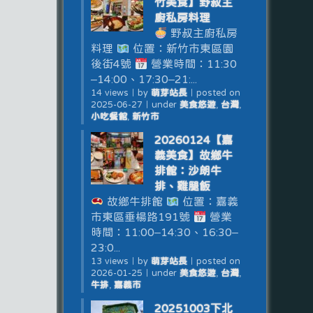
竹美食】野叔主
廚私房料理
野叔主廚私房
料理
位置：新竹市東區園
後街4號
營業時間：11:30
–14:00、17:30–21:...
14 views
｜
by
萌芽站長
｜
posted on
2025-06-27
｜
under
美食悠遊
,
台灣
,
小吃餐館
,
新竹市
20260124【嘉
義美食】故鄉牛
排館：沙朗牛
排、雞腿飯
故鄉牛排館
位置：嘉義
市東區垂楊路191號
營業
時間：11:00–14:30、16:30–
23:0...
13 views
｜
by
萌芽站長
｜
posted on
2026-01-25
｜
under
美食悠遊
,
台灣
,
牛排
,
嘉義市
20251003下北