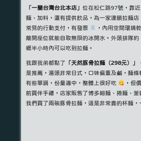
「一蘭台灣台北本店」
位在松仁路97號，靠
麵、加料，還有提供飲品，為一家連鎖拉麵店
常見的行動支付，有發票
，內用空間環境
離開座位就能自取無限的冰開水。外頭排隊約 1
概半小時內可以吃到拉麵。
我跟我弟都點了
「天然豚骨拉麵（298元）
」
是推薦，湯頭非常日式，口味偏重及鹹，麵條
有些單調，份量適中，整體上很好吃
，但
前買伴手禮，店家販售了博多細麵、捲麵、釜
我們買了兩碗豚骨拉麵，這是非常貴的杯麵，一碗