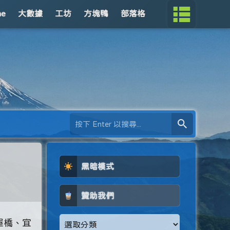
me
大數據
工坊
方塊鴨
部落格
黑暗模式
贊助我們
屋橋、宜