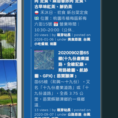
肉 定食、麻油香赤肉 定食、
古早味紅茶、鮮奶茶
禾沐日．初食 新台菜定食
位置：桃園市楊梅區新梅
六街15號
營業時間：
10:30–20:00（公休...
20 views
｜
by
萌芽站長
｜
posted on
2026-01-06
｜
under
美食悠遊
,
台灣
,
小吃餐館
,
桃園
20200902苗65
線(十九份產業道
路，全線記錄，
附路線圖、航跡
圖、GPX)﹝苗栗獅潭﹞
苗65線（和興～十九份），又
名「十九份產業道路」或「十
九份道路」，全長 3.75 公
里，苗栗縣獅潭鄉的一條鄉
道...
13 views
｜
by
萌芽站長
｜
posted on
2020-09-07
｜
under
公路悠遊
,
台灣
,