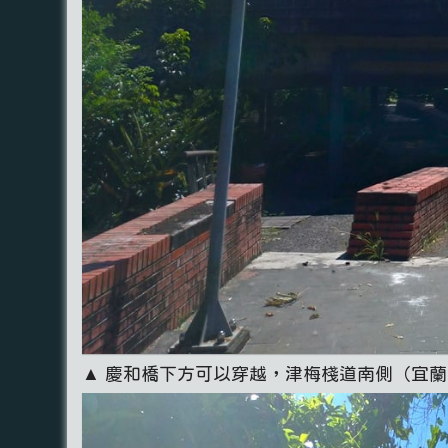
▲ 慶和橋下方可以穿越，津梅棧道南側（宜