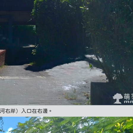
蘭河右岸）入口在右邊。