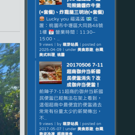
司照燒醬炸牛堡
(+套餐)、炸雞腿三明治(+套餐)
Lucky you 福滿滿
位
置：桃園市中壢區大同路48號
1樓
營業時間：11:30–
15:00、...
9 views
｜
by
萌芽站長
｜
posted on
2025-04-09
｜
under
美食悠遊
,
台灣
,
美式料理
,
桃園
20170506 7-11
超商御弁当新國
民便當消失？改
成御弁当便當！
前陣子7-11超商的御弁当新國
民便當已經無法在架上看到，
這個超商中最便宜的便當過去
常常有份量太少的新聞傳出，
不...
9 views
｜
by
萌芽站長
｜
posted on
2017-05-07
｜
under
美食悠遊
,
台灣
,
微波冷凍
,
超商美食