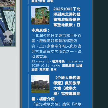
區道/鄉道
,
苗栗
20251003下北
澤到東北澤的孤
獨搖滾與野獸先
輩聖地散策﹝日
本東京都﹞
下北澤位於日本東京都世田谷
區，距離澀谷跟新宿都蠻近
的，是許多東京年輕人與旅客
非常喜愛造訪的街區之一。這
裡擁有濃...
12 views
｜
by
萌芽站長
｜
posted on
2025-10-21
｜
under
景點悠遊
,
出國
旅遊
,
東京都
,
日本
【中原大學校園
導覽】真知教學
大樓（教學大
樓）完整導覽地
圖、樓層介紹
「真知教學大樓」簡稱「教學