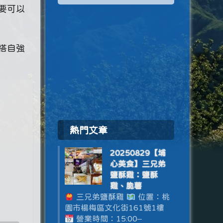
要可以
搭自強
熱門文章
20250829【埔
心美食】三兄弟
鹽酥雞：鹽酥
雞、脆薯
三兄弟鹽酥雞
位置：桃
園市楊梅區文化街161號1樓
營業時間：15:00–