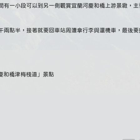
間有一小段可以到另一側觀賞宜蘭河慶和橋上游景緻，主
午兩點半，接著就要回車站周遭拿行李與還機車，最後要
慶和橋津梅棧道」景點