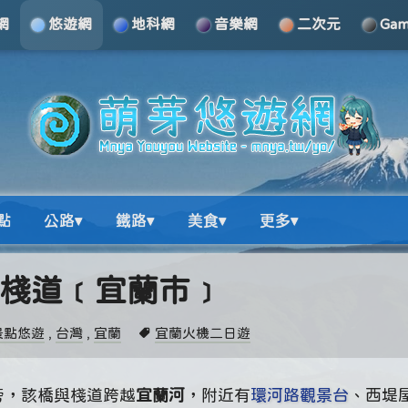
網
悠遊網
地科網
音樂網
二次元
Ga
點
公路▾
鐵路▾
美食▾
更多▾
津梅棧道﹝宜蘭市﹞
景點悠遊
,
台灣
,
宜蘭
宜蘭火機二日遊
旁，該橋與棧道跨越
宜蘭河
，附近有
環河路觀景台
、西堤