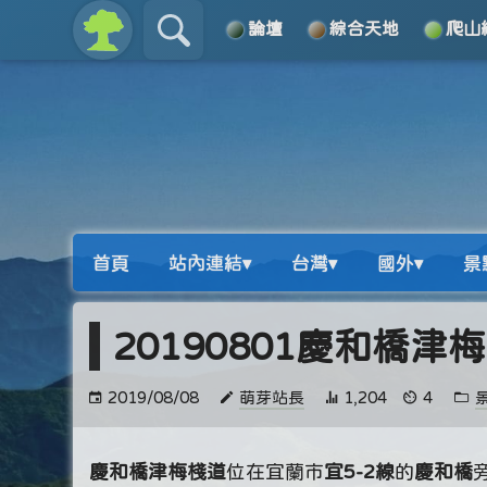
論壇
綜合天地
爬山
關於
導覽
首頁
站內連結▾
台灣▾
國外▾
景
20190801慶和橋
2019/08/08
萌芽站長
1,204
4
慶和橋津梅棧道
位在宜蘭市
宜5-2線
的
慶和橋