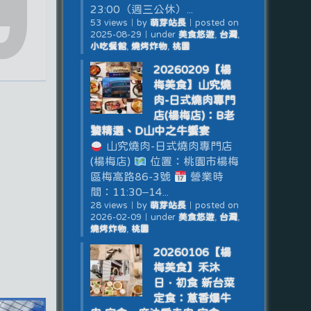
23:00（週三公休）...
53 views
｜
by
萌芽站長
｜
posted on
2025-08-29
｜
under
美食悠遊
,
台灣
,
小吃餐館
,
燒烤炸物
,
桃園
20260209【楊
梅美食】山究燒
肉-日式燒肉專門
店(楊梅店)：B老
饕精選、D山中之牛饗宴
山究燒肉-日式燒肉專門店
(楊梅店)
位置：桃園市楊梅
區梅高路86-3號
營業時
間：11:30–14...
28 views
｜
by
萌芽站長
｜
posted on
2026-02-09
｜
under
美食悠遊
,
台灣
,
燒烤炸物
,
桃園
20260106【楊
梅美食】禾沐
日．初食 新台菜
定食：蔥香爆牛