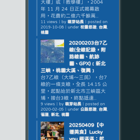
大樓」或「教學樓」，2004
年 11 月 24 日正式揭幕啟
用，花費約二億六千餘萬...
11 views
｜
by
萌芽站長
｜
posted on
2019-10-08
｜
under
校園悠遊
,
台灣
,
桃園
20200203台7乙
線(全線記錄，附
路線圖、航跡
圖、GPX)﹝新北
三峽，桃園大溪、復興﹞
台7乙線（大埔～三民），台7
線的一條支線，全長 14.15 公
里，起點始於新北市三峽區大
埔，接台3線，終點抵達...
9 views
｜
by
萌芽站長
｜
posted on
2020-02-05
｜
under
公路悠遊
,
台灣
,
省道
,
新北
,
桃園
20250409【中
壢美食】Lucky
you 福滿滿：起