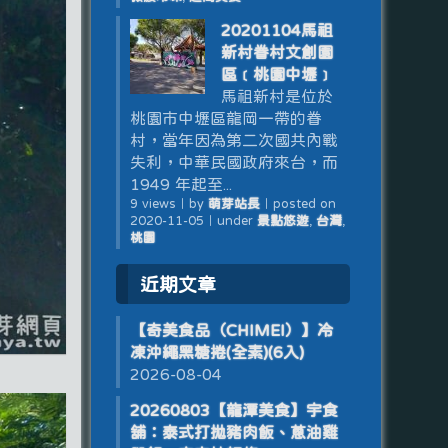
20201104馬祖
新村眷村文創園
區﹝桃園中壢﹞
馬祖新村是位於
桃園市中壢區龍岡一帶的眷
村，當年因為第二次國共內戰
失利，中華民國政府來台，而
1949 年起至...
9 views
｜
by
萌芽站長
｜
posted on
2020-11-05
｜
under
景點悠遊
,
台灣
,
桃園
近期文章
【奇美食品（CHIMEI）】冷
凍沖繩黑糖捲(全素)(6入)
2026-08-04
20260803【龍潭美食】宇食
舖：泰式打拋豬肉飯、蔥油雞