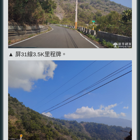
▲ 屏31線3.5K里程牌。