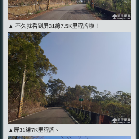
▲ 不久就看到屏31線7.5K里程牌啦！
▲屏31線7K里程牌。