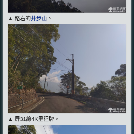
▲ 路右的
井步山
。
▲ 屏31線4K里程牌。