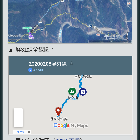
▲ 屏31線全線圖。