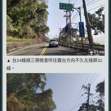
▲ 台24線過三德檢查所往霧台方向不久左接屏31
線。