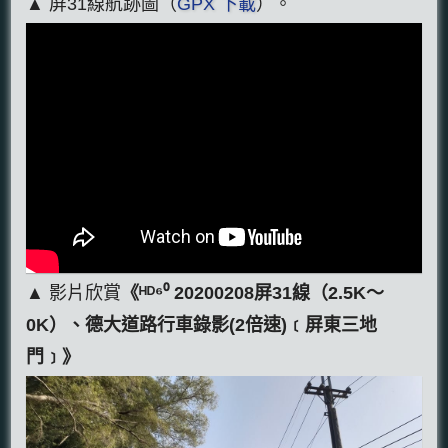
▲ 屏31線航跡圖（
GPX 下載
）。
▲ 影片欣賞
《ᴴᴰ⁶⁰ 20200208屏31線（2.5K～
0K）、德大道路行車錄影(2倍速)﹝屏東三地
門﹞》