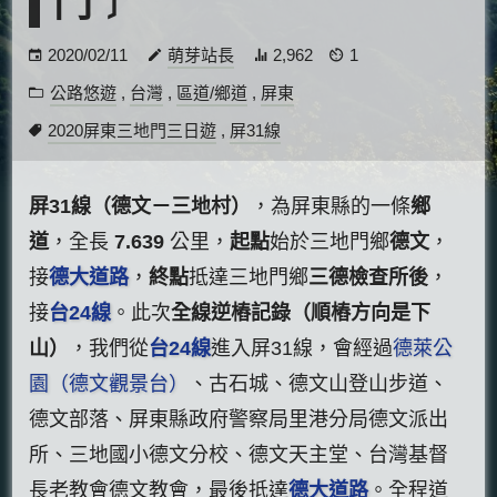
門﹞
2020/02/11
萌芽站長
2,962
1
公路悠遊
,
台灣
,
區道/鄉道
,
屏東
2020屏東三地門三日遊
,
屏31線
屏31線（德文－三地村）
，為屏東縣的一條
鄉
道
，全長
7.639
公里，
起點
始於三地門鄉
德文
，
接
德大道路
，
終點
抵達三地門鄉
三德檢查所後
，
接
台24線
。此次
全線逆樁記錄（順樁方向是下
山）
，我們從
台24線
進入屏31線，會經過
德萊公
園（德文觀景台）
、古石城、德文山登山步道、
德文部落、屏東縣政府警察局里港分局德文派出
所、三地國小德文分校、德文天主堂、台灣基督
長老教會德文教會，最後抵達
德大道路
。全程道