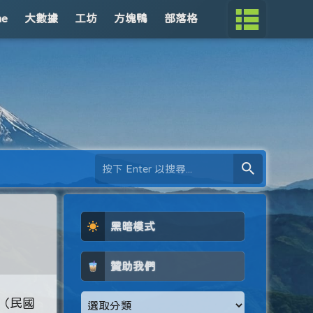
me
大數據
工坊
方塊鴨
部落格
黑暗模式
贊助我們
（民國