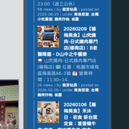
23:00（週三公休）...
58 views
｜
by
萌芽站長
｜
posted on
2025-08-29
｜
under
美食悠遊
,
台灣
,
小吃餐館
,
燒烤炸物
,
桃園
20260209【楊
梅美食】山究燒
肉-日式燒肉專門
店(楊梅店)：B老
饕精選、D山中之牛饗宴
山究燒肉-日式燒肉專門店
(楊梅店)
位置：桃園市楊梅
區梅高路86-3號
營業時
間：11:30–14...
26 views
｜
by
萌芽站長
｜
posted on
2026-02-09
｜
under
美食悠遊
,
台灣
,
燒烤炸物
,
桃園
20260106【楊
梅美食】禾沐
日．初食 新台菜
定食：蔥香爆牛