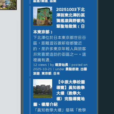
區道/鄉道
,
苗栗
20251003下北
澤到東北澤的孤
獨搖滾與野獸先
輩聖地散策﹝日
本東京都﹞
下北澤位於日本東京都世田谷
區，距離澀谷跟新宿都蠻近
的，是許多東京年輕人與旅客
非常喜愛造訪的街區之一。這
裡擁有濃...
12 views
｜
by
萌芽站長
｜
posted on
2025-10-21
｜
under
景點悠遊
,
出國
旅遊
,
東京都
,
日本
【中原大學校園
導覽】真知教學
大樓（教學大
樓）完整導覽地
圖、樓層介紹
「真知教學大樓」簡稱「教學