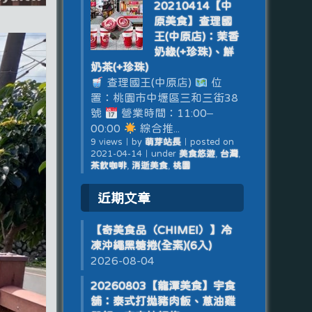
20210414【中
原美食】查理國
王(中原店)：茉香
奶綠(+珍珠)、鮮
奶茶(+珍珠)
查理國王(中原店)
位
置：桃園市中壢區三和三街38
號
營業時間：11:00–
00:00
綜合推...
9 views
｜
by
萌芽站長
｜
posted on
2021-04-14
｜
under
美食悠遊
,
台灣
,
茶飲咖啡
,
消逝美食
,
桃園
近期文章
【奇美食品（CHIMEI）】冷
凍沖繩黑糖捲(全素)(6入)
2026-08-04
20260803【龍潭美食】宇食
舖：泰式打拋豬肉飯、蔥油雞