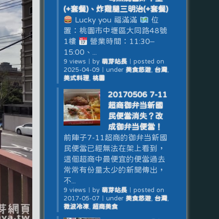
(+套餐)、炸雞腿三明治(+套餐)
Lucky you 福滿滿
位
置：桃園市中壢區大同路48號
1樓
營業時間：11:30–
15:00、...
9 views
｜
by
萌芽站長
｜
posted on
2025-04-09
｜
under
美食悠遊
,
台灣
,
美式料理
,
桃園
20170506 7-11
超商御弁当新國
民便當消失？改
成御弁当便當！
前陣子7-11超商的御弁当新國
民便當已經無法在架上看到，
這個超商中最便宜的便當過去
常常有份量太少的新聞傳出，
不...
9 views
｜
by
萌芽站長
｜
posted on
2017-05-07
｜
under
美食悠遊
,
台灣
,
微波冷凍
,
超商美食