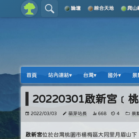
論壇
綜合天地
爬山
關於
導覽
首頁
站內連結▾
台灣▾
國外▾
景
20220301啟新宮﹝
2022/03/03
萌芽站長
668
4
景
啟新宮
位於台灣桃園市楊梅區大同里月眉山下，