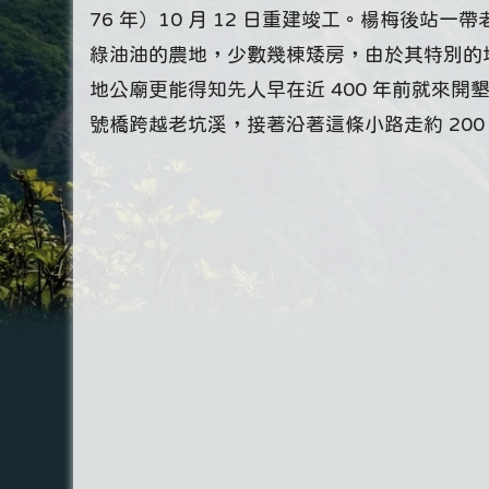
76 年）10 月 12 日重建竣工。楊梅後
綠油油的農地，少數幾棟矮房，由於其特別的
地公廟更能得知先人早在近 400 年前就來
號橋跨越老坑溪，接著沿著這條小路走約 200