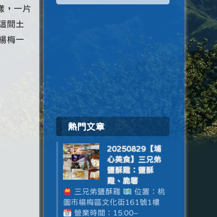
樣，一片
這間土
楊梅一
熱門文章
20250829【埔
心美食】三兄弟
鹽酥雞：鹽酥
雞、脆薯
三兄弟鹽酥雞
位置：桃
園市楊梅區文化街161號1樓
營業時間：15:00–