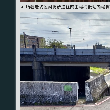
▲ 順著老坑溪河堤步道往南由楊梅後站向楊