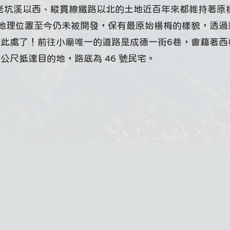
站一帶老坑溪以西、縱貫線鐵路以北的土地近百年來都維持著原
地理位置至今仍未被開發，保有最原始楊梅的樣貌，透過
開墾此處了！前往小廟唯一的道路是成德一街6巷，會藉著西
 公尺抵達目的地，路底為 46 號民宅。