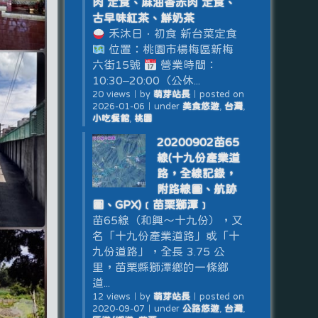
肉 定食、麻油香赤肉 定食、
古早味紅茶、鮮奶茶
禾沐日．初食 新台菜定食
位置：桃園市楊梅區新梅
六街15號
營業時間：
10:30–20:00（公休...
20 views
｜
by
萌芽站長
｜
posted on
2026-01-06
｜
under
美食悠遊
,
台灣
,
小吃餐館
,
桃園
20200902苗65
線(十九份產業道
路，全線記錄，
附路線圖、航跡
圖、GPX)﹝苗栗獅潭﹞
苗65線（和興～十九份），又
名「十九份產業道路」或「十
九份道路」，全長 3.75 公
里，苗栗縣獅潭鄉的一條鄉
道...
12 views
｜
by
萌芽站長
｜
posted on
2020-09-07
｜
under
公路悠遊
,
台灣
,