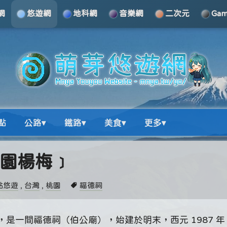
網
悠遊網
地科網
音樂網
二次元
Ga
點
公路▾
鐵路▾
美食▾
更多▾
桃園楊梅﹞
點悠遊
,
台灣
,
桃園
福德祠
是一間福德祠（伯公廟），始建於明末，西元 1987 年