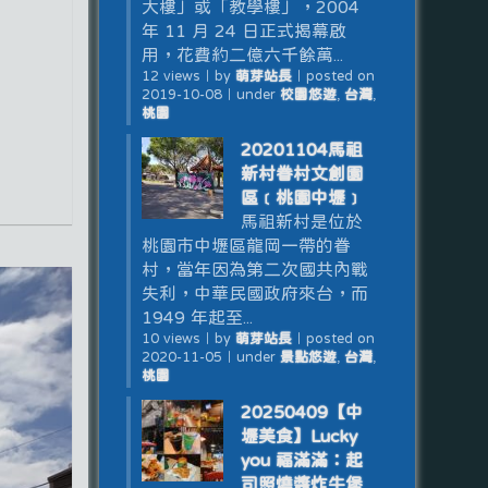
大樓」或「教學樓」，2004
年 11 月 24 日正式揭幕啟
用，花費約二億六千餘萬...
12 views
｜
by
萌芽站長
｜
posted on
2019-10-08
｜
under
校園悠遊
,
台灣
,
桃園
20201104馬祖
新村眷村文創園
區﹝桃園中壢﹞
馬祖新村是位於
桃園市中壢區龍岡一帶的眷
村，當年因為第二次國共內戰
失利，中華民國政府來台，而
1949 年起至...
10 views
｜
by
萌芽站長
｜
posted on
2020-11-05
｜
under
景點悠遊
,
台灣
,
桃園
20250409【中
壢美食】Lucky
you 福滿滿：起
司照燒醬炸牛堡