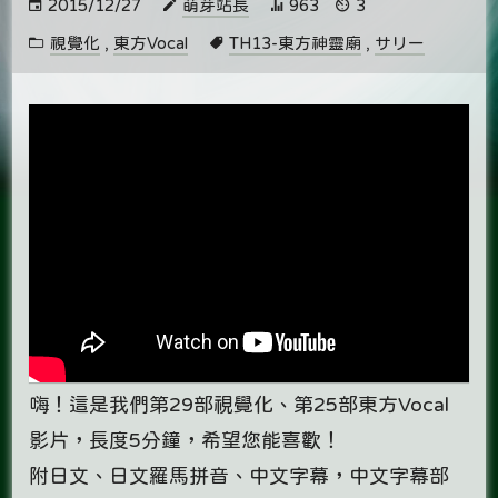
2015/12/27
萌芽站長
963
3
視覺化
,
東方Vocal
TH13-東方神靈廟
,
サリー
嗨！這是我們第29部視覺化、第25部東方Vocal
影片，長度5分鐘，希望您能喜歡
­！
附日文、日文羅馬拼音、中文字幕，中文字幕部