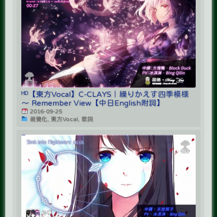
ᴴᴰ【東方Vocal】C-CLAYS｜繰りかえす四季模様
～ Remember View【中日English附詞】
2016-09-25
視覺化, 東方Vocal, 歌詞