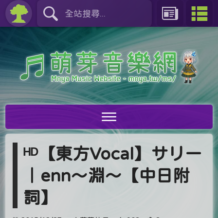
ᴴᴰ【東方Vocal】サリー
｜enn～淵～【中日附
詞】