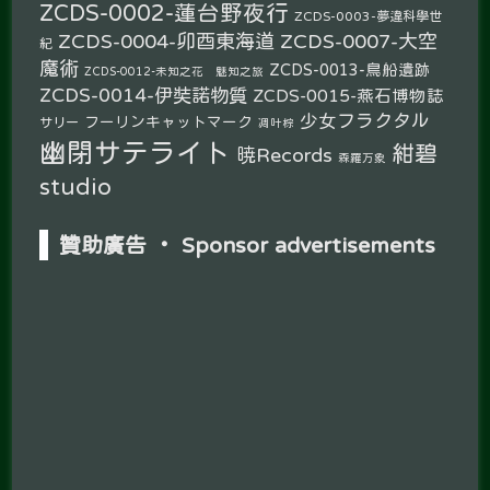
ZCDS-0002-蓮台野夜行
ZCDS-0003-夢違科學世
ZCDS-0004-卯酉東海道
ZCDS-0007-大空
紀
魔術
ZCDS-0013-鳥船遺跡
ZCDS-0012-未知之花 魅知之旅
ZCDS-0014-伊奘諾物質
ZCDS-0015-燕石博物誌
少女フラクタル
フーリンキャットマーク
サリー
凋叶棕
幽閉サテライト
紺碧
暁Records
森羅万象
studio
贊助廣告 ‧ Sponsor advertisements