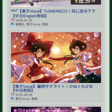
ᴴᴰ⁶⁰【東方Vocal】TUMENECO｜同じ空の下で
【中日English附詞】
2018-01-15
視覺化, 東方Vocal, 歌詞
【東方Vocal】幽閉サテライト｜ひねくれ少女
【中日附詞】
2015-09-28
東方Vocal, 歌詞