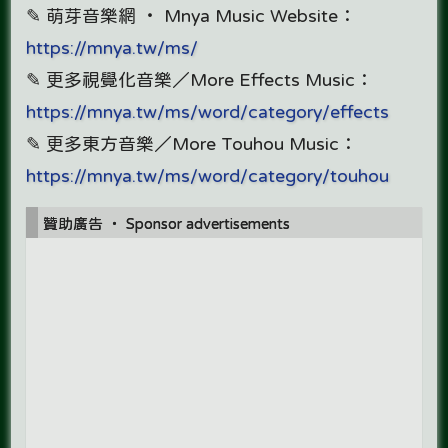
✎ 萌芽音樂網 ‧ Mnya Music Website：
https://mnya.tw/ms/
✎ 更多視覺化音樂／More Effects Music：
https://mnya.tw/ms/word/category/effects
✎ 更多東方音樂／More Touhou Music：
https://mnya.tw/ms/word/category/touhou
贊助廣告 ‧ Sponsor advertisements