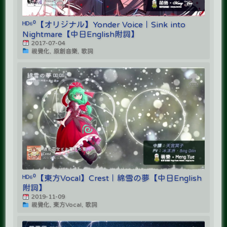
ᴴᴰ⁶⁰【オリジナル】Yonder Voice｜Sink into
Nightmare【中日English附詞】
2017-07-04
視覺化, 原創音樂, 歌詞
ᴴᴰ⁶⁰【東方Vocal】Crest｜綿雪の夢【中日English
附詞】
2019-11-09
視覺化, 東方Vocal, 歌詞