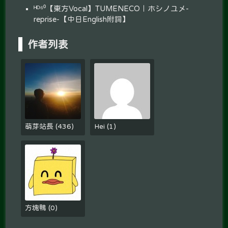
ᴴᴰ⁶⁰【東方Vocal】TUMENECO｜ホシノユメ-
reprise-【中日English附詞】
作者列表
萌芽站長
(
436
)
Hei
(
1
)
方塊鴨
(
0
)