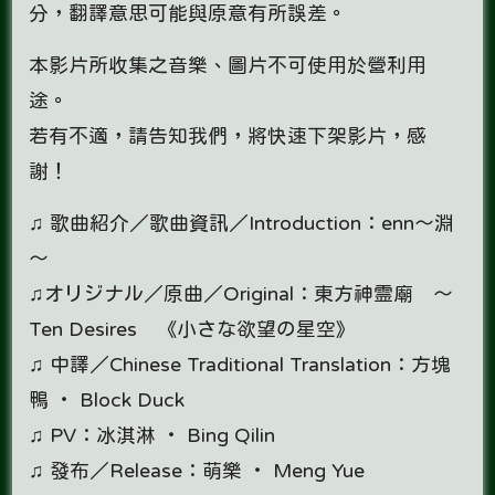
分，翻譯意思可能與原意有所誤差。
本影片所收集之音樂、圖片不可使用於營利用
途。
若有不適，請告知我們，將快速下架影片，感
謝！
♫ 歌曲紹介／歌曲資訊／Introduction：enn～淵
～
♫オリジナル／原曲／Original：東方神霊廟 ～
Ten Desires 《小さな欲望の星空》
♫ 中譯／Chinese Traditional Translation：方塊
鴨 ‧ Block Duck
♫ PV：冰淇淋 ‧ Bing Qilin
♫ 發布／Release：萌樂 ‧ Meng Yue