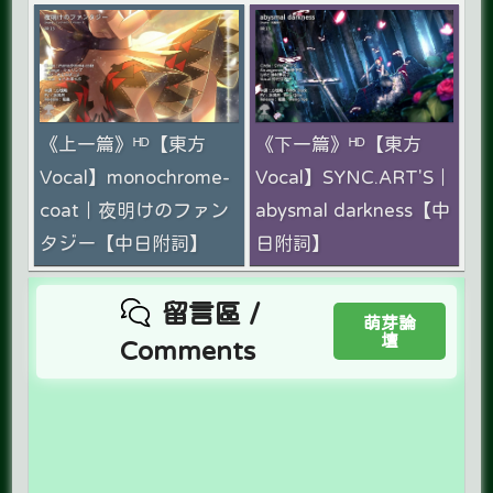
《上一篇》ᴴᴰ【東方
《下一篇》ᴴᴰ【東方
Vocal】monochrome-
Vocal】SYNC.ART'S｜
coat｜夜明けのファン
abysmal darkness【中
タジー【中日附詞】
日附詞】
留言區 /
萌芽論
壇
Comments