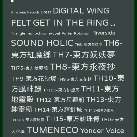
DiGiTAL WiNG
Crest
Amateras Records
GET IN THE RING
FELT
Liz
Riverside
Triangle
monochrome-coat
Porter Robinson
SOUND HOLIC
TH6-
TH3-東方夢時空
TH7-東方妖妖夢
東方紅魔鄉
TH8-東方永夜抄
TH7.5-東方萃夢想
TH10-東
TH9-東方花映塚
TH9.5-東方文花帖
方風神錄
TH11-東方
TH10.5-東方緋想天
地靈殿
TH13-東方
TH12-東方星蓮船
神靈廟
TH14-東方輝針城
TH14.3-彈幕天邪鬼
TH15-東方紺珠傳
TH16-東方
TH14.5-東方深秘錄
TUMENECO
Yonder Voice
天空璋