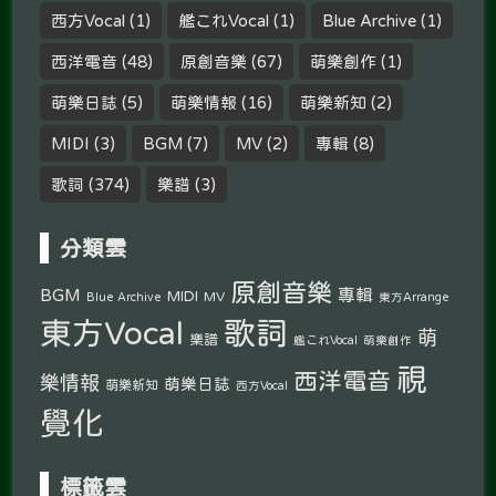
西方Vocal
(1)
艦これVocal
(1)
Blue Archive
(1)
西洋電音
(48)
原創音樂
(67)
萌樂創作
(1)
萌樂日誌
(5)
萌樂情報
(16)
萌樂新知
(2)
MIDI
(3)
BGM
(7)
MV
(2)
專輯
(8)
歌詞
(374)
樂譜
(3)
分類雲
原創音樂
專輯
BGM
MIDI
MV
Blue Archive
東方Arrange
東方Vocal
歌詞
萌
樂譜
艦これVocal
萌樂創作
視
西洋電音
樂情報
萌樂日誌
萌樂新知
西方Vocal
覺化
標籤雲