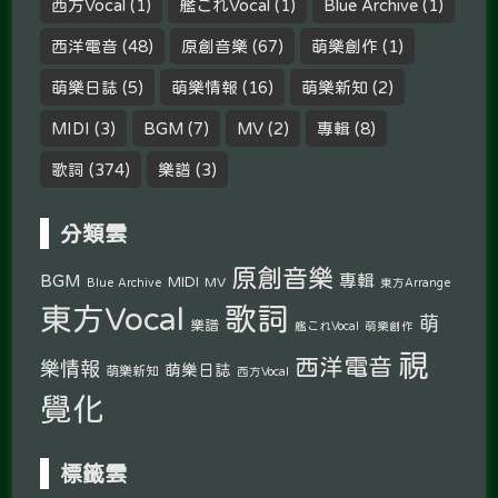
西方Vocal
(1)
艦これVocal
(1)
Blue Archive
(1)
西洋電音
(48)
原創音樂
(67)
萌樂創作
(1)
萌樂日誌
(5)
萌樂情報
(16)
萌樂新知
(2)
MIDI
(3)
BGM
(7)
MV
(2)
專輯
(8)
歌詞
(374)
樂譜
(3)
分類雲
原創音樂
專輯
BGM
MIDI
MV
Blue Archive
東方Arrange
東方Vocal
歌詞
萌
樂譜
艦これVocal
萌樂創作
視
西洋電音
樂情報
萌樂日誌
萌樂新知
西方Vocal
覺化
標籤雲