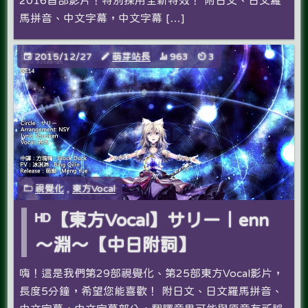
2016首部影片！特別採用全新特效！ 附日文、日文羅
馬拼音、中文字幕，中文字幕 […]
2015/12/27
萌芽站長
963
3
視覺化
,
東方Vocal
ᴴᴰ【東方Vocal】サリー｜enn
～淵～【中日附詞】
嗨！這是我們第29部視覺化、第25部東方Vocal影片，
長度5分鐘，希望您能喜歡­！ 附日文、日文羅馬拼音、