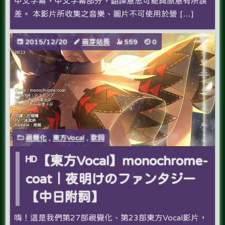
中文字幕，中文字幕部分，翻譯意思可能與原意有所誤
差。 本影片所收集之音樂、圖片不可使用於營 […]
2015/12/20
萌芽站長
559
0
視覺化
,
東方Vocal
,
歌詞
ᴴᴰ【東方Vocal】monochrome-
coat｜夜明けのファンタジー
【中日附詞】
嗨！這是我們第27部視覺化、第23部東方Vocal影片，