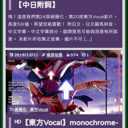
【中日附詞】
嗨！這是我們第24部視覺化、第20部東方Vocal影片，
長度5分鐘，希望您能喜歡­！ 附日文、日文羅馬拼音、
中文字幕，中文字幕部分，翻譯意思可能與原意有所誤
差。 本影片所收集之音樂、圖片不可 […]
2015/12/11
萌芽站長
574
1
視覺化
,
東方Vocal
ᴴᴰ【東方Vocal】monochrome-