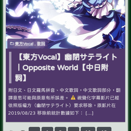
東方Vocal
,
歌詞
【東方Vocal】幽閉サテライト
｜Opposite World【中日附
詞】
附日文、日文羅馬拼音、中文歌詞，中文歌詞部分，翻
譯意思可能與原意有所誤差。
視覺化字幕影片已經
依照版權方（幽閉サテライト）要求移除，原影片在
2019/08/23 移除前統計數據如下： […]