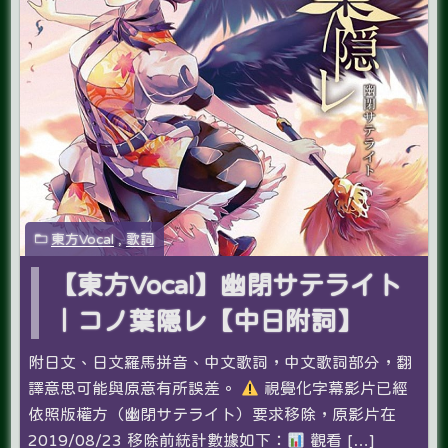
東方Vocal
,
歌詞
【東方Vocal】幽閉サテライト
｜コノ葉隠レ【中日附詞】
附日文、日文羅馬拼音、中文歌詞，中文歌詞部分，翻
譯意思可能與原意有所誤差。
視覺化字幕影片已經
依照版權方（幽閉サテライト）要求移除，原影片在
2019/08/23 移除前統計數據如下：
觀看 […]