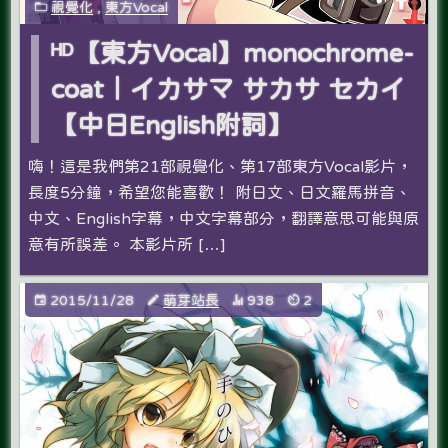
視覺化
,
東方Vocal
ᴴᴰ【東方Vocal】monochrome-
coat｜イカサマ サカサ セカイ
【中日English附詞】
嗨！這是我們第21部視覺化、第17部東方Vocal影片，
長度5分鐘，希望您能喜歡­！ 附日文、日文羅馬拼音、
中文、English字幕，中文字幕部分，翻譯意思可能與原
意­有所誤差。 本影片所 […]
2015/11/28
萌芽站長
938
2