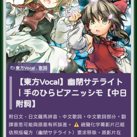
東方Vocal
,
歌詞
【東方Vocal】幽閉サテライト
｜手のひらピアニッシモ【中日
附詞】
附日文、日文羅馬拼音、中文歌詞，中文歌詞部分，翻
譯意思可能與原意有所誤差。
視覺化字幕影片已經
依照版權方（幽閉サテライト）要求移除，原影片在