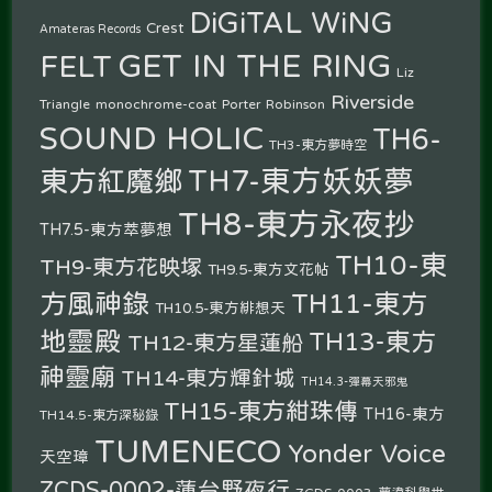
DiGiTAL WiNG
Crest
Amateras Records
GET IN THE RING
FELT
Liz
Riverside
Triangle
monochrome-coat
Porter Robinson
SOUND HOLIC
TH6-
TH3-東方夢時空
TH7-東方妖妖夢
東方紅魔鄉
TH8-東方永夜抄
TH7.5-東方萃夢想
TH10-東
TH9-東方花映塚
TH9.5-東方文花帖
方風神錄
TH11-東方
TH10.5-東方緋想天
地靈殿
TH13-東方
TH12-東方星蓮船
神靈廟
TH14-東方輝針城
TH14.3-彈幕天邪鬼
TH15-東方紺珠傳
TH16-東方
TH14.5-東方深秘錄
TUMENECO
Yonder Voice
天空璋
ZCDS-0002-蓮台野夜行
ZCDS-0003-夢違科學世