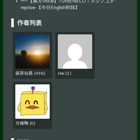
ᴴᴰ⁶⁰【東方Vocal】TUMENECO｜ホシノユメ-
reprise-【中日English附詞】
作者列表
萌芽站長
(
436
)
Hei
(
1
)
方塊鴨
(
0
)