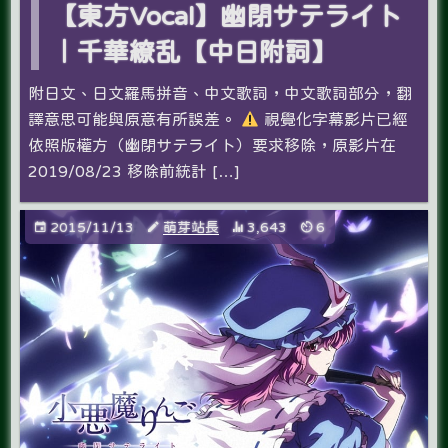
【東方Vocal】幽閉サテライト
｜千華繚乱【中日附詞】
附日文、日文羅馬拼音、中文歌詞，中文歌詞部分，翻
譯意思可能與原意有所誤差。
視覺化字幕影片已經
依照版權方（幽閉サテライト）要求移除，原影片在
2019/08/23 移除前統計 […]
2015/11/13
萌芽站長
3,643
6