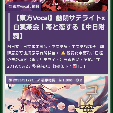
東方Vocal
,
歌詞
【東方Vocal】幽閉サテライトx
白狐茶会｜苺と恋する【中日附
詞】
附日文、日文羅馬拼音、中文歌詞，中文歌詞部分，翻
譯意思可能與原意有所誤差。
視覺化字幕影片已經
依照版權方（幽閉サテライト）要求移除，原影片在
2019/08/23 移除前統計數據如下：
[…]
2015/11/21
萌芽站長
1,880
2