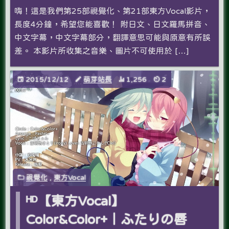
嗨！這是我們第25部視覺化、第21部東方Vocal影片，
長度4分鐘，希望您能喜歡­！ 附日文、日文羅馬拼音、
中文字幕，中文字幕部分，翻譯意思可能與原意有所誤
差。 本影片所收集之音樂、圖片不可使用於 […]
2015/12/12
萌芽站長
1,256
2
視覺化
,
東方Vocal
ᴴᴰ【東方Vocal】
Color&Color+｜ふたりの唇