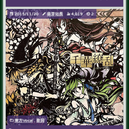
2015/11/20
萌芽站長
4,019
2
東方Vocal
,
歌詞