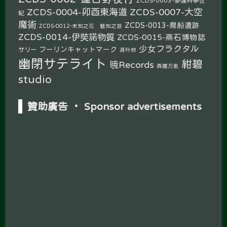
ZCDS-0004-卯酉東海道
ZCDS-0007-大空
紀
魔術
ZCDS-0013-鳥船遺跡
ZCDS-0012-未知之花 魅知之旅
ZCDS-0014-伊奘諾物質
ZCDS-0015-燕石博物誌
少女フラクタル
フーリンキャットマーク
サリー
凋叶棕
幽閉サテライト
紺碧
暁Records
森羅万象
studio
贊助廣告 ‧ Sponsor advertisements