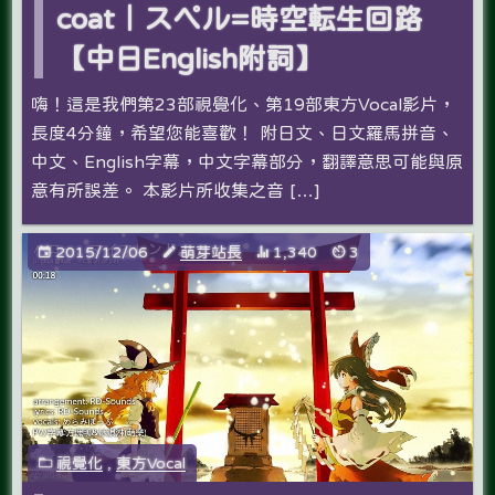
coat｜スペル=時空転生回路
【中日English附詞】
嗨！這是我們第23部視覺化、第19部東方Vocal影片，
長度4分鐘，希望您能喜歡­！ 附日文、日文羅馬拼音、
中文、English字幕，中文字幕部分，翻譯意思可能與原
意­有所誤差。 本影片所收集之音 […]
2015/12/06
萌芽站長
1,340
3
視覺化
,
東方Vocal