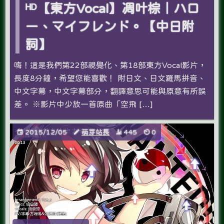
ᴴᴰ【東方Vocal】凋叶棕｜ハロ
ー、マイフレンド。【中日附
詞】
嗨！這是我們第22部視覺化、第18部東方Vocal影片，
長度8分鐘，希望您能喜歡­！ 附日文、日文羅馬拼音、
中文字幕，中文字幕部分，翻譯意思可能與原意有所誤
差。 ※影片中少放一首原曲「空飛 […]
2015/12/05
萌芽站長
445
0