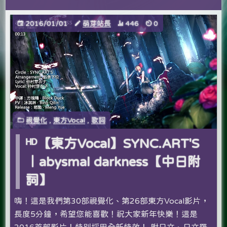
2016/01/01
萌芽站長
446
0
視覺化
,
東方Vocal
,
歌詞
ᴴᴰ【東方Vocal】SYNC.ART'S
｜abysmal darkness【中日附
詞】
嗨！這是我們第30部視覺化、第26部東方Vocal影片，
長度5分鐘，希望您能喜歡­！祝大家新年快樂！這是