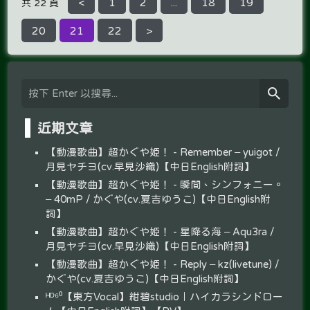
<
1
2
...
18
19
共 22 頁
20
21
22
>
近期文章
【動漫歌曲】超かぐや姫！ - Remember – yuigot /
月見ヤチヨ(cv.早見沙織)【中日English附詞】
【動漫歌曲】超かぐや姫！ - 瞬間、シンフォニー。
– 40mP / かぐや(cv.夏吉ゆうこ)【中日English附
詞】
【動漫歌曲】超かぐや姫！ - 星降る海 – Aqu3ra /
月見ヤチヨ(cv.早見沙織)【中日English附詞】
【動漫歌曲】超かぐや姫！ - Reply – kz(livetune) /
かぐや(cv.夏吉ゆうこ)【中日English附詞】
ᴴᴰ⁶⁰【東方Vocal】紺碧studio｜ハイカラシンドロー