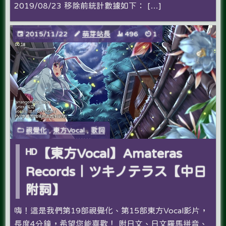
2019/08/23 移除前統計數據如下： […]
2015/11/22
萌芽站長
496
1
視覺化
,
東方Vocal
,
歌詞
ᴴᴰ【東方Vocal】Amateras
Records｜ツキノテラス【中日
附詞】
嗨！這是我們第19部視覺化、第15部東方Vocal影片，
長度4分鐘，希望您能喜歡！ 附日文、日文羅馬拼音、