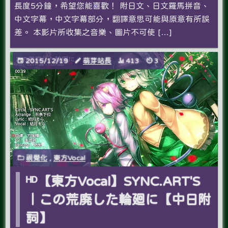
長度5分鐘，希望您能喜歡­！ 附日文、日文羅馬拼音、
中文字幕，中文字幕部分，翻譯意思可能與原意有所誤
差。 本影片所收集之音樂、圖片不可使 […]
2015/12/19
萌芽站長
413
3
視覺化
,
東方Vocal
ᴴᴰ【東方Vocal】SYNC.ART'S
｜この荒廃した輪廻に【中日附
詞】