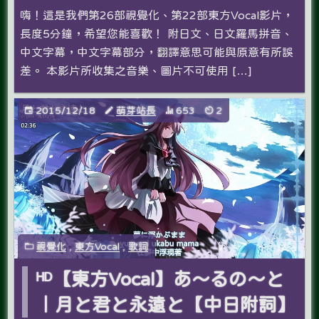
嗨！這是我們第26部視覺化、第22部東方Vocal影片，
長度5分鐘，希望您能喜歡­！ 附日文、日文羅馬拼音、
中文字幕，中文字幕部分，翻譯意思可能與原意有所誤
差。 本影片所收集之音樂、圖片不可使用 […]
2015/12/18
萌芽站長
653
2
視覺化
,
東方Vocal
,
歌詞
ᴴᴰ【東方Vocal】あ～るの～と
｜月と君と永遠と【中日附詞】