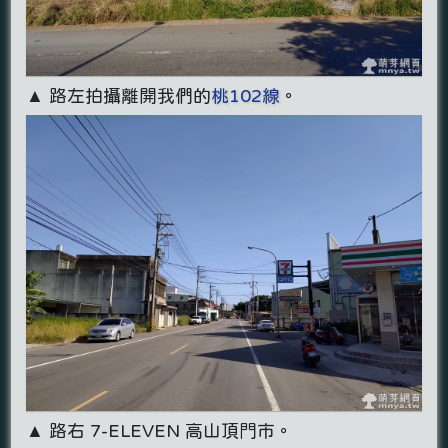
▲ 路左拍攝離開我們的
桃102線
。
▲ 路右 7-ELEVEN 高山頂門市。