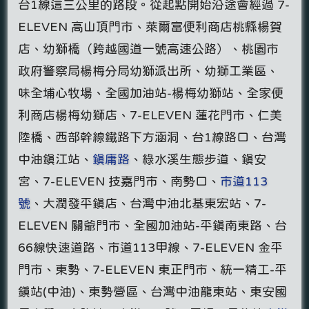
台1線這三公里的路段。從起點開始沿途會經過 7-
ELEVEN 高山頂門市、萊爾富便利商店桃縣楊賀
店、幼獅橋（跨越國道一號高速公路）、桃園市
政府警察局楊梅分局幼獅派出所、幼獅工業區、
味全埔心牧場、全國加油站-楊梅幼獅站、全家便
利商店楊梅幼獅店、7-ELEVEN 蓮花門市、仁美
陸橋、西部幹線鐵路下方涵洞、台1線路口、台灣
中油鎮江站、
鎮庸路
、綠水溪生態步道、鎮安
宮、7-ELEVEN 技嘉門市、南勢口、
市道113
號
、大潤發平鎮店、台灣中油北基東宏站、7-
ELEVEN 關爺門市、全國加油站-平鎮南東路、台
66線快速道路、市道113甲線、7-ELEVEN 金平
門市、東勢、7-ELEVEN 東正門市、統一精工-平
鎮站(中油)、東勢營區、台灣中油龍東站、東安國