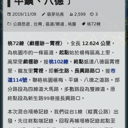
平鎮、八德﹞
2019/11/09
萌芽站長
2,599
3
公路悠遊
,
台灣
,
區道/鄉道
,
桃園
桃72線
桃72線（戲棚跡－霄裡）
，全長
12.624 公里
，
為桃園市的一條區道，
起點
始於楊梅區高上里、
高榮里
戲棚跡
，接
桃102線
，
終點
抵達八德區霄裡
里、龍友里
霄裡
，即
新生路、長興路路口
，接
市
道114號
，聯絡桃園楊梅、平鎮、八德之道路。部
分路段為四線道大馬路，多數路段為雙線道。原
終點段為新生路99巷接長興路口。
本次混合順樁記錄，我們從台1線（縱貫公路）出
發，先往終點端記錄，回程再補順樁記錄起點至