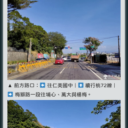
▲ 前方路口：
往仁美國中｜
續行桃72線｜
梅獅路一段往埔心、萬大與楊梅。