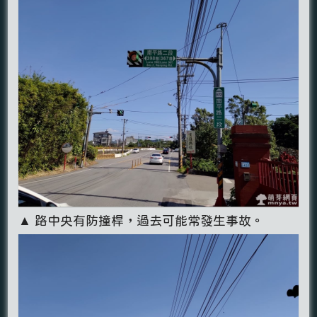
▲ 路中央有防撞桿，過去可能常發生事故。