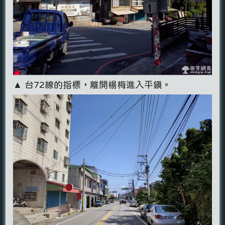
▲ 台72線的指標，離開楊梅進入平鎮。