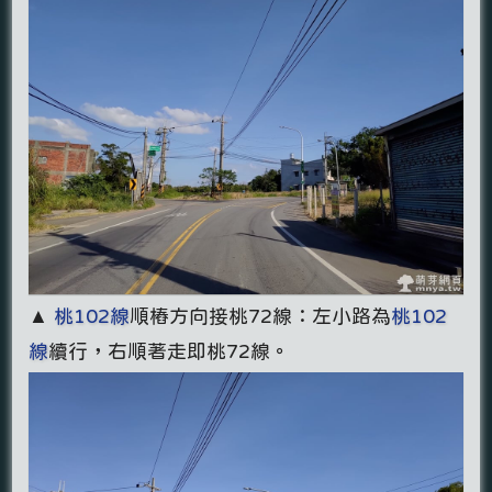
▲
桃102線
順樁方向接桃72線：左小路為
桃102
線
續行，右順著走即桃72線。