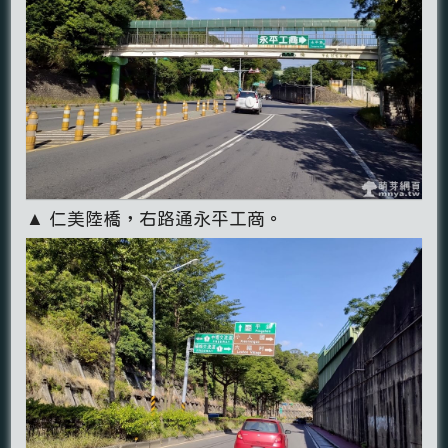
▲ 仁美陸橋，右路通永平工商。