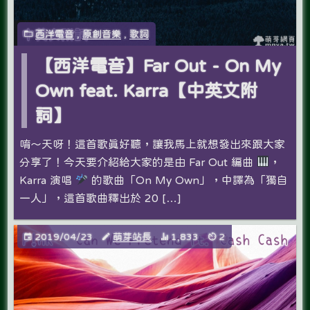
西洋電音
,
原創音樂
,
歌詞
【西洋電音】Far Out - On My
Own feat. Karra【中英文附
詞】
唷～天呀！這首歌真好聽，讓我馬上就想發出來跟大家
分享了！今天要介紹給大家的是由 Far Out 編曲
，
Karra 演唱
的歌曲「On My Own」，中譯為「獨自
一人」，這首歌曲釋出於 20 […]
2019/04/23
萌芽站長
1,833
2