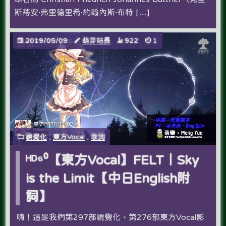
斯蒂安·弗里德里希·約翰內斯·布特 […]
2019/05/09
萌芽站長
922
1
視覺化
,
東方Vocal
,
歌詞
ᴴᴰ⁶⁰【東方Vocal】FELT｜Sky
is the Limit【中日English附
詞】
嗨！這是我們第297部視覺化、第276部東方Vocal影