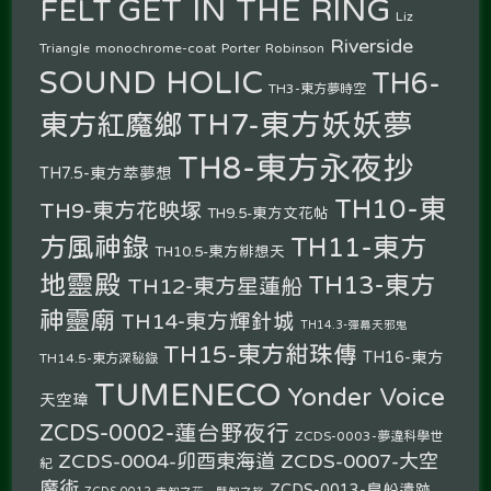
GET IN THE RING
FELT
Liz
Riverside
Triangle
monochrome-coat
Porter Robinson
SOUND HOLIC
TH6-
TH3-東方夢時空
TH7-東方妖妖夢
東方紅魔鄉
TH8-東方永夜抄
TH7.5-東方萃夢想
TH10-東
TH9-東方花映塚
TH9.5-東方文花帖
方風神錄
TH11-東方
TH10.5-東方緋想天
地靈殿
TH13-東方
TH12-東方星蓮船
神靈廟
TH14-東方輝針城
TH14.3-彈幕天邪鬼
TH15-東方紺珠傳
TH16-東方
TH14.5-東方深秘錄
TUMENECO
Yonder Voice
天空璋
ZCDS-0002-蓮台野夜行
ZCDS-0003-夢違科學世
ZCDS-0004-卯酉東海道
ZCDS-0007-大空
紀
魔術
ZCDS-0013-鳥船遺跡
ZCDS-0012-未知之花 魅知之旅