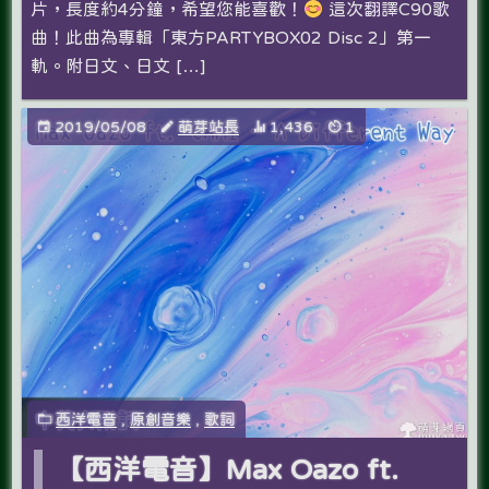
片，長度約4分鐘，希望您能喜歡！
這次翻譯C90歌
曲！此曲為專輯「東方PARTYBOX02 Disc 2」第一
軌。附日文、日文 […]
2019/05/08
萌芽站長
1,436
1
西洋電音
,
原創音樂
,
歌詞
【西洋電音】Max Oazo ft.