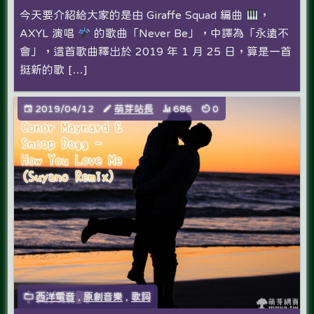
今天要介紹給大家的是由 Giraffe Squad 編曲
，
AXYL 演唱
的歌曲「Never Be」，中譯為「永遠不
會」，這首歌曲釋出於 2019 年 1 月 25 日，算是一首
挺新的歌 […]
2019/04/12
萌芽站長
686
0
西洋電音
,
原創音樂
,
歌詞