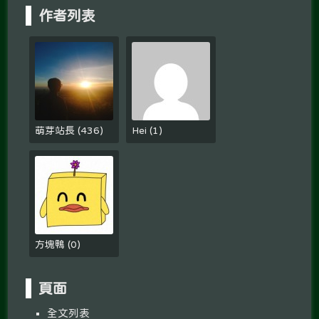
作者列表
萌芽站長
(
436
)
Hei
(
1
)
方塊鴨
(
0
)
頁面
全文列表