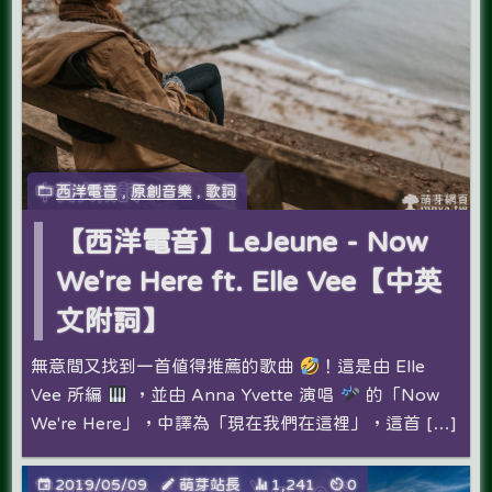
西洋電音
,
原創音樂
,
歌詞
【西洋電音】LeJeune - Now
We're Here ft. Elle Vee【中英
文附詞】
無意間又找到一首值得推薦的歌曲
！這是由 Elle
Vee 所編
，並由 Anna Yvette 演唱
的「Now
We're Here」，中譯為「現在我們在這裡」，這首 […]
2019/05/09
萌芽站長
1,241
0