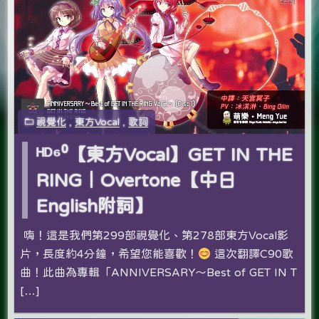
視覺化
,
東方Vocal
,
歌詞
ᴴᴰ⁶⁰【東方Vocal】GET IN THE
RING｜Overtone【中日
English附詞】
嗨！這是我們第299部視覺化、第278部東方Vocal影
片，長度約4分鐘，希望您能喜歡！
這次翻譯C90歌
曲！此曲為專輯「ANNIVERSARY～Best of GET IN T
[…]