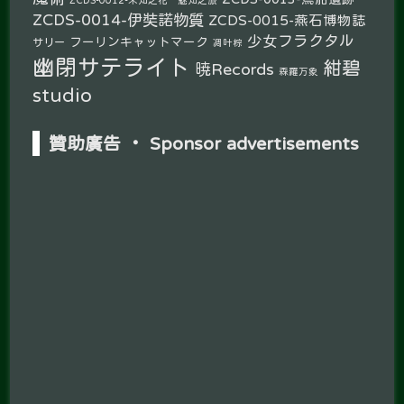
ZCDS-0014-伊奘諾物質
ZCDS-0015-燕石博物誌
少女フラクタル
フーリンキャットマーク
サリー
凋叶棕
幽閉サテライト
紺碧
暁Records
森羅万象
studio
贊助廣告 ‧ Sponsor advertisements