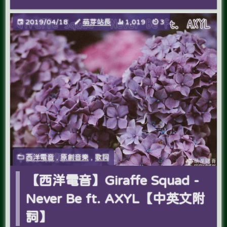
2019/04/18
萌芽站長
1,019
3
西洋電音
,
原創音樂
,
歌詞
【西洋電音】Giraffe Squad -
Never Be ft. AXYL【中英文附
詞】