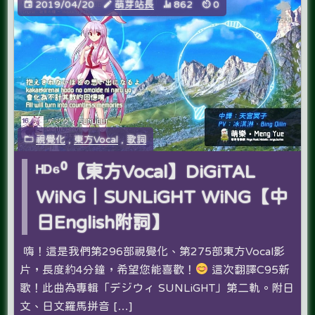
2019/04/20
萌芽站長
862
0
視覺化
,
東方Vocal
,
歌詞
ᴴᴰ⁶⁰【東方Vocal】DiGiTAL
WiNG｜SUNLiGHT WiNG【中
日English附詞】
嗨！這是我們第296部視覺化、第275部東方Vocal影
片，長度約4分鐘，希望您能喜歡！
這次翻譯C95新
歌！此曲為專輯「デジウィ SUNLiGHT」第二軌。附日
文、日文羅馬拼音 […]