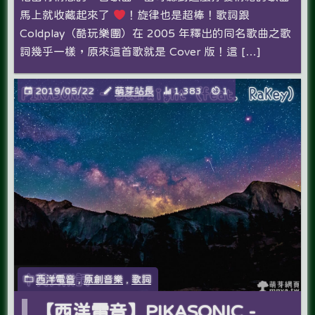
馬上就收藏起來了
！旋律也是超棒！歌詞跟
Coldplay（酷玩樂團）在 2005 年釋出的同名歌曲之歌
詞幾乎一樣，原來這首歌就是 Cover 版！這 […]
2019/05/22
萌芽站長
1,383
1
西洋電音
,
原創音樂
,
歌詞
【西洋電音】PIKASONIC -