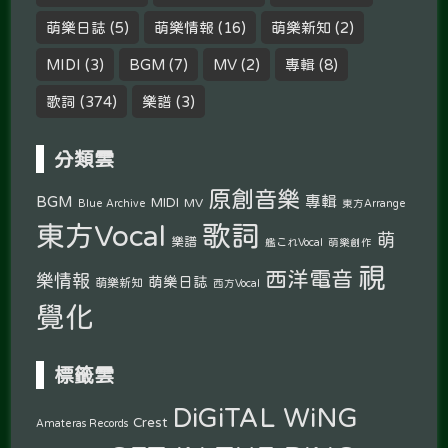
萌樂日誌
(5)
萌樂情報
(16)
萌樂新知
(2)
MIDI
(3)
BGM
(7)
MV
(2)
專輯
(8)
歌詞
(374)
樂譜
(3)
分類雲
原創音樂
專輯
BGM
MIDI
MV
Blue Archive
東方Arrange
東方Vocal
歌詞
萌
樂譜
艦これVocal
萌樂創作
視
西洋電音
樂情報
萌樂日誌
萌樂新知
西方Vocal
覺化
標籤雲
DiGiTAL WiNG
Crest
Amateras Records