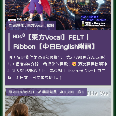
視覺化
,
東方Vocal
,
歌詞
ᴴᴰ⁶⁰【東方Vocal】FELT｜
Ribbon【中日English附詞】
嗨！這是我們第298部視覺化、第277部東方Vocal影
片，長度約4分鐘，希望您能喜歡！
這次翻譯博麗神
社例大祭16新歌！此曲為專輯「Illstarred Dive」第二
軌。附日文、日文羅馬拼 […]
2019/05/11
萌芽站長
1,201
1