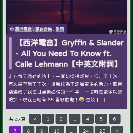
西洋電音
,
原創音樂
,
歌詞
【西洋電音】Gryffin & Slander
- All You Need To Know ft.
Calle Lehmann【中英文附詞】
走在每天通勤的路上，一開始還很新鮮，但走了十次、
百次甚至到了千次，這時候為了添加更多的活力，聽音
樂變成了我每日通勤必備的一件事！一段時間歌單就會
增加，現在已經有 85 首歌曲啦！
這幾 […]
<
1
2
...
4
5
6
共 25 頁
7
8
9
10
...
24
25
>